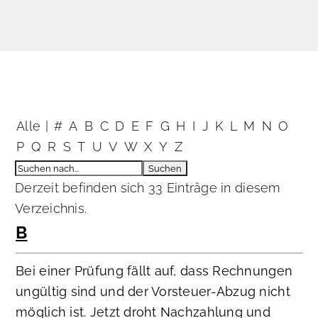
Alle
|
#
A
B
C
D
E
F
G
H
I
J
K
L
M
N
O
P
Q
R
S
T
U
V
W
X
Y
Z
Derzeit befinden sich 33 Einträge in diesem
Verzeichnis.
B
Bei einer Prüfung fällt auf, dass Rechnungen
ungültig sind und der Vorsteuer-Abzug nicht
möglich ist. Jetzt droht Nachzahlung und