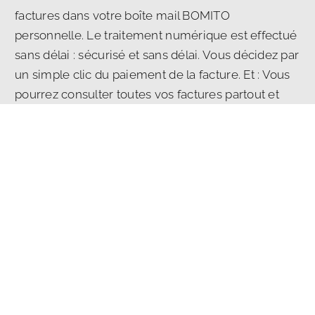
factures dans votre boîte mail BOMITO
personnelle. Le traitement numérique est effectué
sans délai : sécurisé et sans délai. Vous décidez par
un simple clic du paiement de la facture. Et : Vous
pourrez consulter toutes vos factures partout et
immédiatement, en un simple clic. Aussi sur votre
téléphone portable lors de vos déplacements.
en
savoir plus…
Vous avez sélectionné un IBAN
incorrect lors de votre virement
?