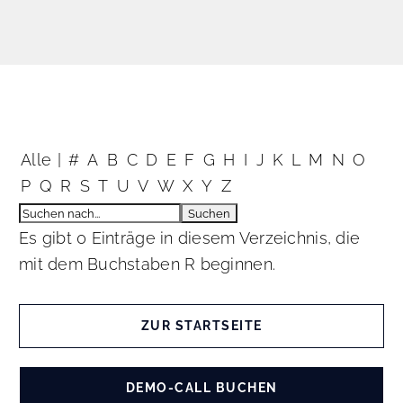
Alle
|
#
A
B
C
D
E
F
G
H
I
J
K
L
M
N
O
P
Q
R
S
T
U
V
W
X
Y
Z
Es gibt 0 Einträge in diesem Verzeichnis, die
mit dem Buchstaben R beginnen.
ZUR STARTSEITE
DEMO-CALL BUCHEN