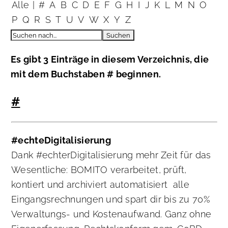
Alle
|
#
A
B
C
D
E
F
G
H
I
J
K
L
M
N
O
P
Q
R
S
T
U
V
W
X
Y
Z
Es gibt 3 Einträge in diesem Verzeichnis, die
mit dem Buchstaben # beginnen.
#
#echteDigitalisierung
Dank #echterDigitalisierung mehr Zeit für das
Wesentliche: BOMITO verarbeitet, prüft,
kontiert und archiviert automatisiert alle
Eingangsrechnungen und spart dir bis zu 70%
Verwaltungs- und Kostenaufwand. Ganz ohne