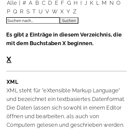
Alle
|
#
A
B
C
D
E
F
G
H
I
J
K
L
M
N
O
P
Q
R
S
T
U
V
W
X
Y
Z
Es gibt 2 Einträge in diesem Verzeichnis, die
mit dem Buchstaben X beginnen.
X
XML
XML steht für "eXtensible Markup Language"
und bezeichnet ein textbasiertes Datenformat.
Die Daten lassen sich sowohl in einem Editor
öffnen und bearbeiten, als auch von
Computern gelesen und geschrieben werden.